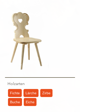
Holzarten
Fichte
Lärche
Zirbe
Buche
Eiche