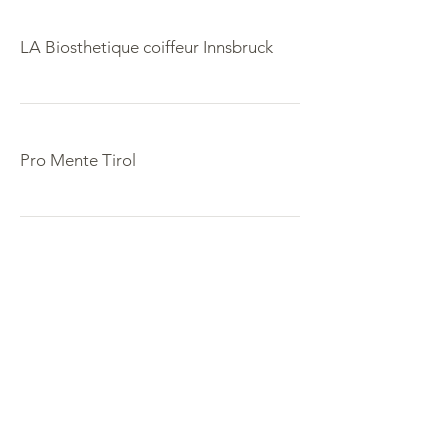
LA Biosthetique coiffeur Innsbruck
Pro Mente Tirol
RESTAURANT FISCHIFF INNSBRUCK
Rossini – DEZ Einkaufszentrum