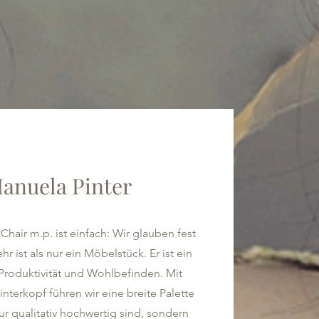
anuela Pinter
Chair m.p. ist einfach: Wir glauben fest
r ist als nur ein Möbelstück. Er ist ein
Produktivität und Wohlbefinden. Mit
terkopf führen wir eine breite Palette
ur qualitativ hochwertig sind, sondern