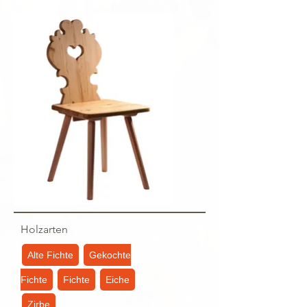
Holzarten
Alte Fichte
Gekochte
Fichte
Fichte
Eiche
Zirbe