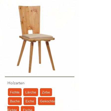
Holzarten
Fichte
Lärche
Zirbe
Buche
Eiche
Gekochte
Fichte
Esche