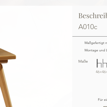
Beschrei
A010c
Maßgefertigt 
Montage und L
Maße
46×46
Für e