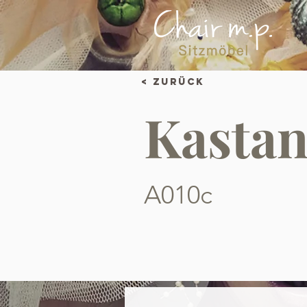
< Zurück
Kastan
A010c