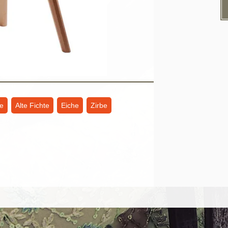
te
Alte Fichte
Eiche
Zirbe