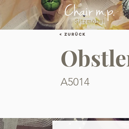
< Zurück
Obstle
A5014