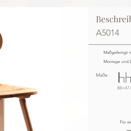
Beschrei
A5014
Maßgefertigt 
Montage und L
Maße
88×47
Für e