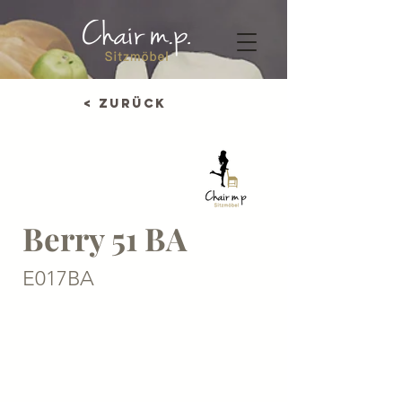
< Zurück
Berry 51 BA
E017BA