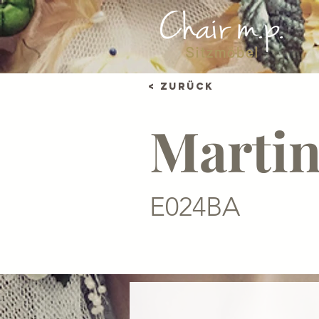
< Zurück
Martin
E024BA