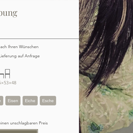
bung
nach Ihren Wünschen
ieferung auf Anfrage
5×53×48
e
Eisen
Eiche
Esche
einen unschlagbaren Preis