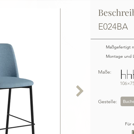
Beschrei
E024BA
Maßgefertigt 
Montage und L
Maße:
106×7
Gestelle:
Buch
Für 