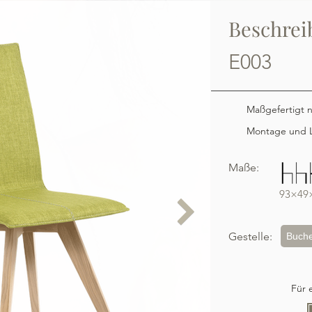
Beschrei
E003
Maßgefertigt 
Montage und L
Maße:
93×49
Gestelle:
Buch
Für 