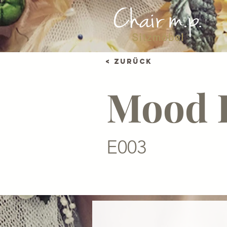
< Zurück
Mood 
E003