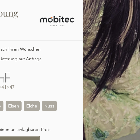
bung
nach Ihren Wünschen
ieferung auf Anfrage
×41×47
e
Eisen
Eiche
Nuss
einen unschlagbaren Preis