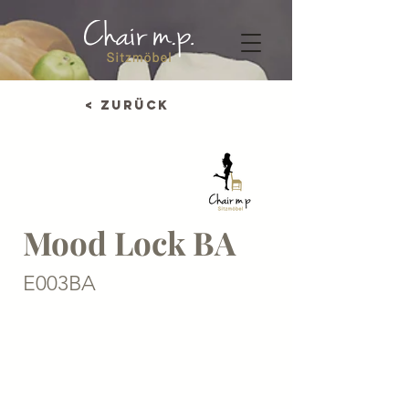
< Zurück
Mood Lock BA
E003BA