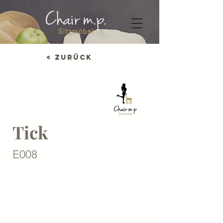
< Zurück
Tick
E008