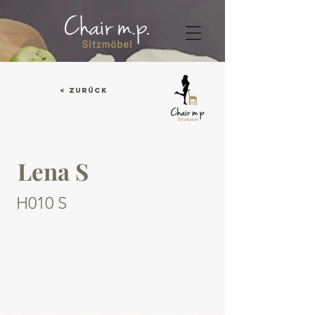
< Zurück
Lena S
H010 S