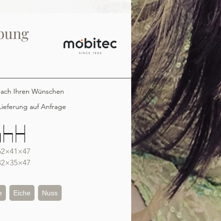
bung
nach Ihren Wünschen
ieferung auf Anfrage
62×41×47
82×35×47
e
Eiche
Nuss