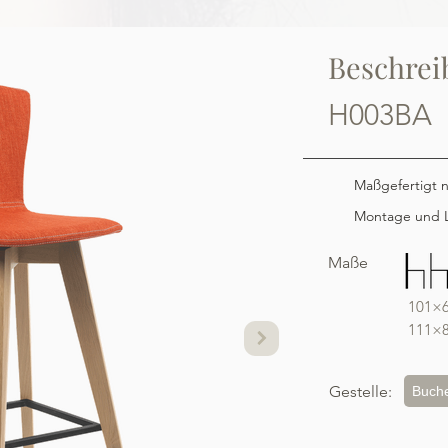
Beschrei
H003BA
Maßgefertigt 
Montage und L
Maße
101×
111×
Gestelle:
Buch