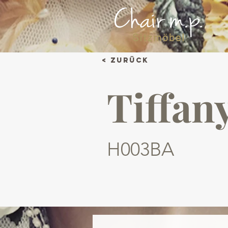
< Zurück
Tiffan
H003BA