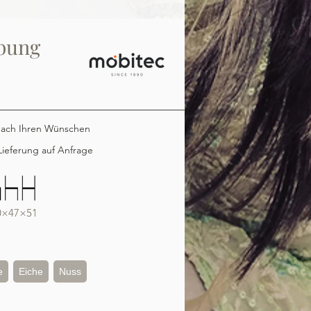
bung
nach Ihren Wünschen
ieferung auf Anfrage
0×47×51
e
Eiche
Nuss