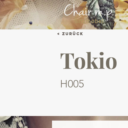
< Zurück
Tokio
H005