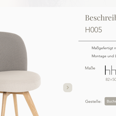
Beschrei
H005
Maßgefertigt 
Montage und L
Maße
82×5
Gestelle:
Buch