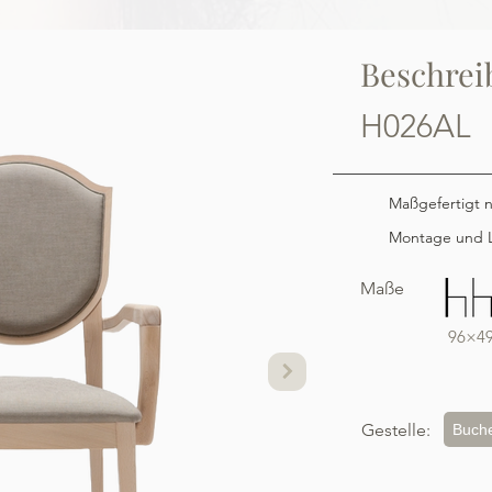
Beschrei
H026AL
Maßgefertigt 
Montage und L
Maße
96×4
Gestelle:
Buch