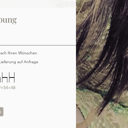
bung
nach Ihren Wünschen
ieferung auf Anfrage
9×54×48
e