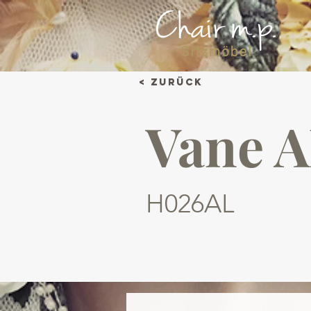
< Zurück
Vane 
H026AL