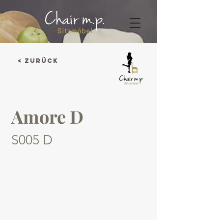
< Zurück
Amore D
S005 D