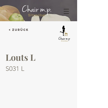
< Zurück
Louts L
S031 L