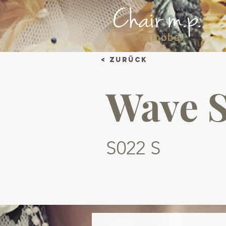
< Zurück
Wave 
S022 S