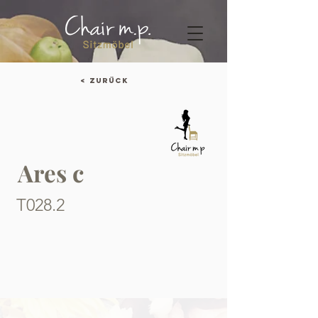
< Zurück
Ares c
T028.2