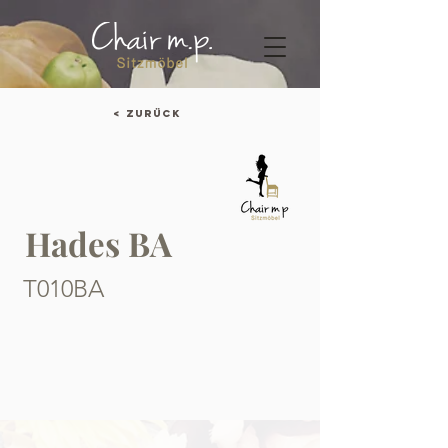
< Zurück
Hades BA
T010BA