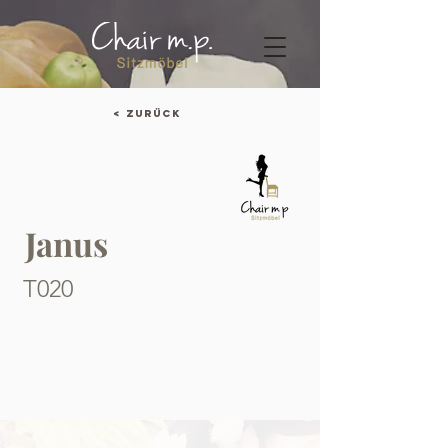
< Zurück
Janus
T020