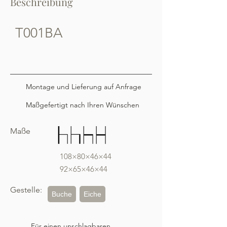
Beschreibung
T001BA
Montage und Lieferung auf Anfrage
Maßgefertigt nach Ihren Wünschen
Maße
108×80×46×44
92×65×46×44
Gestelle:
Buche
Eiche
Für einen unschlagbaren