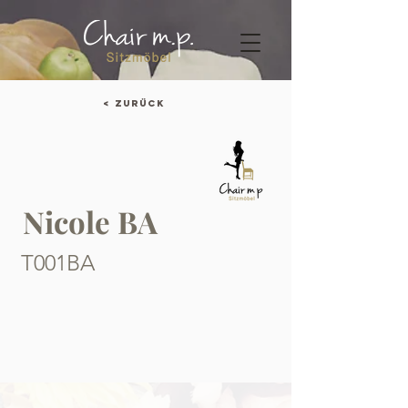
< Zurück
Nicole BA
T001BA