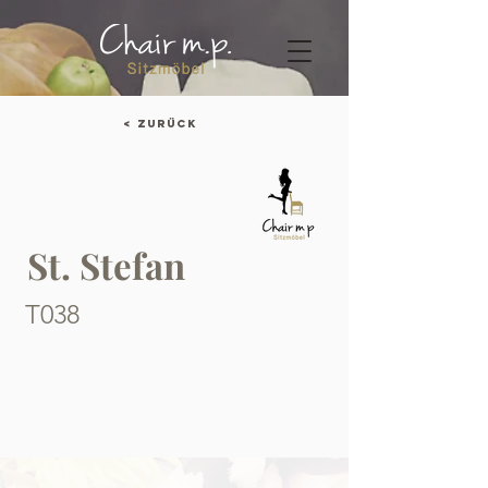
< Zurück
St. Stefan
T038