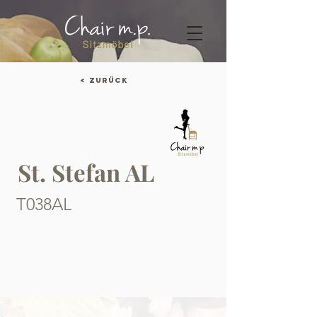
< Zurück
St. Stefan AL
T038AL