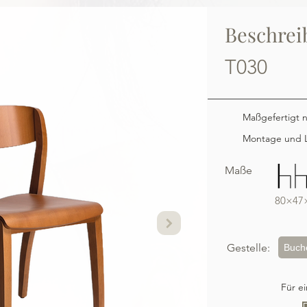
Beschrei
T030
Maßgefertigt 
Montage und L
Maße
80×47
Gestelle:
Buch
Für e