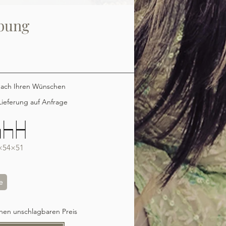
bung
nach Ihren Wünschen
ieferung auf Anfrage
×54×51
e
inen unschlagbaren Preis