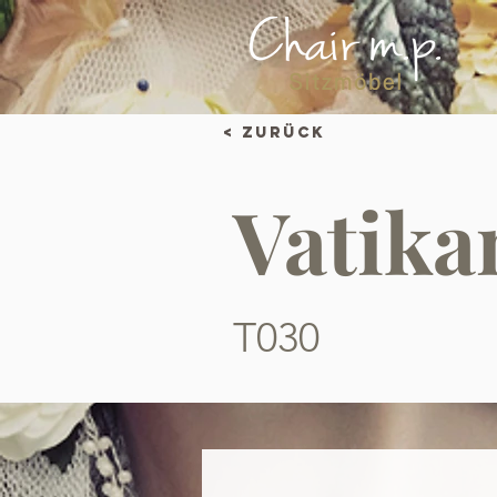
< Zurück
Vatika
T030